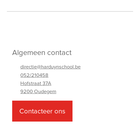
Algemeen contact
directie@harduynschool.be
052/210458
Hofstraat 37A
9200 Oudegem
Adres
Telefoonnummer
E-mailadres
Contacteer ons