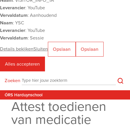
Naam
: VISITOR_INFO_1A
Leverancier
: YouTube
Vervaldatum
: Aanhoudend
Naam
: YSC
Leverancier
: YouTube
Vervaldatum
: Sessie
Details bekijken
Sluiten
Opslaan
Opslaan
Alles accepteren
Harduynschool
Zoe
Zoeken
Zoeken
M
ÓRS Harduynschool
Attest toedienen
van medicatie